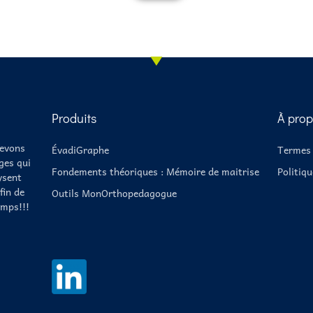
Produits
À prop
cevons
ÉvadiGraphe
Termes 
ges qui
Fondements théoriques : Mémoire de maitrise
Politiqu
ysent
fin de
Outils MonOrthopedagogue
mps!!!