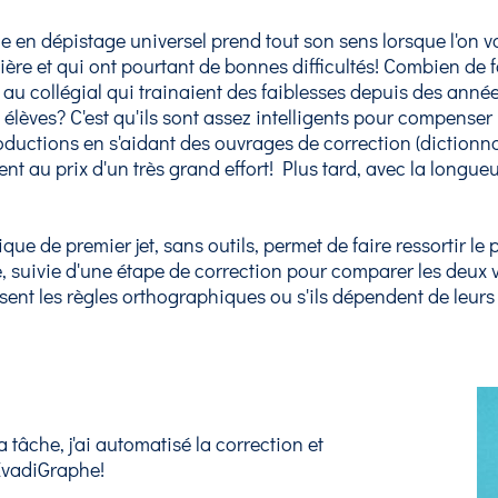
e en dépistage universel prend tout son sens lorsque l'on vo
ière et qui ont pourtant de bonnes difficultés! Combien de f
 au collégial qui trainaient des faiblesses depuis des ann
 élèves? C'est qu'ils sont assez intelligents pour compenser le
oductions en s'aidant des ouvrages de correction (dictionn
ent au prix d'un très grand effort! Plus tard, avec la longueu
que de premier jet, sans outils, permet de faire ressortir le p
, suivie d'une étape de correction pour comparer les deux 
risent les règles orthographiques ou s'ils dépendent de leur
a tâche, j'ai automatisé la correction et
 ÉvadiGraphe!