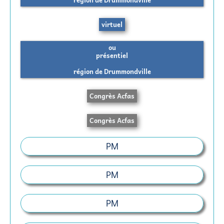
virtuel
ou
présentiel
région de Drummondville
Congrès Acfas
Congrès Acfas
PM
PM
PM