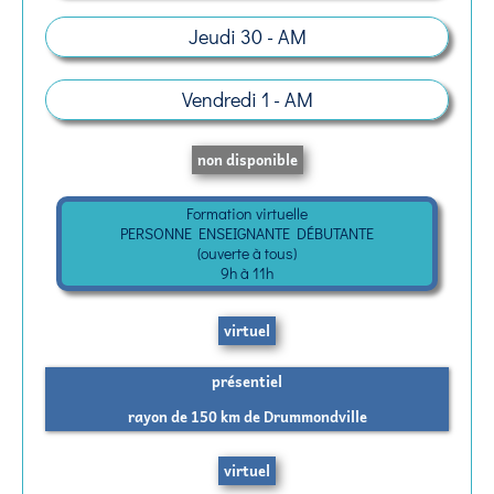
Jeudi 30 - AM
Vendredi 1 - AM
non disponible
Formation virtuelle
PERSONNE ENSEIGNANTE DÉBUTANTE
(ouverte à tous)
9h à 11h​
virtuel
présentiel
rayon de 150 km de Drummondville
virtuel