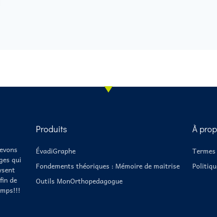
Produits
À prop
cevons
ÉvadiGraphe
Termes 
ges qui
Fondements théoriques : Mémoire de maitrise
Politiqu
ysent
fin de
Outils MonOrthopedagogue
mps!!!