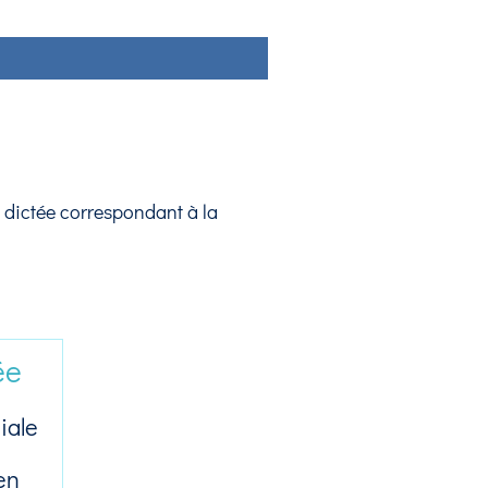
 dictée correspondant à la
ée
iale
en