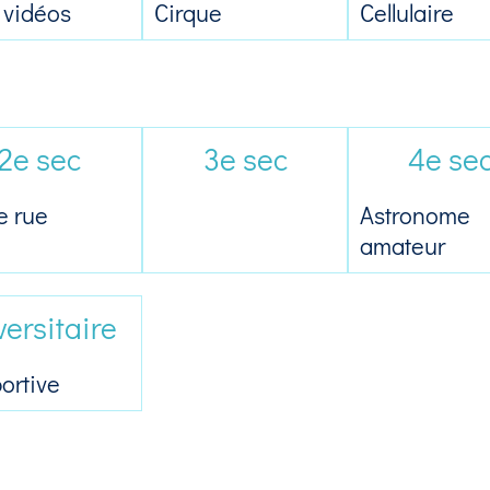
 vidéos
Cirque
Cellulaire
2e sec
3e sec
4e se
e rue
Astronome
amateur
versitaire
ortive