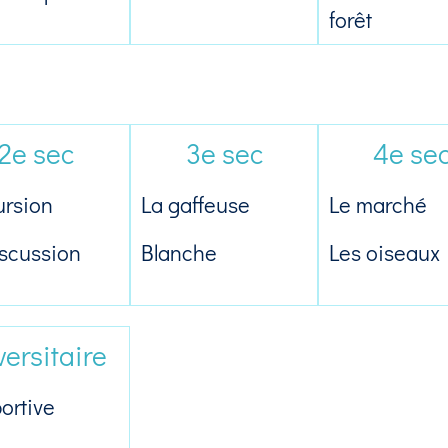
forêt
2e sec
3e sec
4e se
ursion
La gaffeuse
Le marché
iscussion
Blanche
Les oiseaux
versitaire
ortive