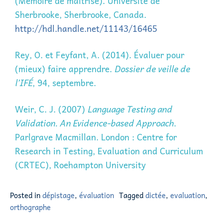
(Mémoire de maitrise). Université de
Sherbrooke, Sherbrooke, Canada.
http://hdl.handle.net/11143/16465
Rey, O. et Feyfant, A. (2014). Évaluer pour
(mieux) faire apprendre.
Dossier de veille de
l’IFÉ
, 94, septembre.
Weir, C. J. (2007)
Language Testing and
Validation.
An Evidence-based Approach
.
Parlgrave Macmillan. London : Centre for
Research in Testing, Evaluation and Curriculum
(CRTEC), Roehampton University
Posted in
dépistage
,
évaluation
Tagged
dictée
,
evaluation
,
orthographe