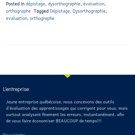
Posted in
dépistage
,
dysorthographie
,
évaluation
,
orthographe
Tagged
Dépistage
,
Dysorthographie
,
evaluation
,
orthographe
L'entreprise
Jeune entreprise québécoise, nous concevons des outils
d’évaluation des apprentissages qui corrigent pour vous, mais
surtout analysent finement les erreurs, instantanément, afin
de vous faire économiser BEAUCOUP de temps!!!
Nous joindre